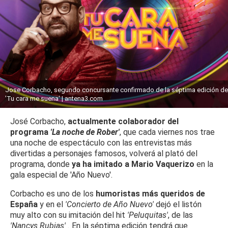
Jose Corbacho, segundo concursante confirmado de la séptima edición de
'Tu cara me suena' | antena3.com
José Corbacho,
actualmente colaborador del
programa
'La noche de Rober'
, que cada viernes nos trae
una noche de espectáculo con las entrevistas más
divertidas a personajes famosos, volverá al plató del
programa, donde
ya ha imitado a Mario Vaquerizo
en la
gala especial de 'Año Nuevo'.
Corbacho es uno de los
humoristas más queridos de
España
y en el
'Concierto de Año Nuevo'
dejó el listón
muy alto con su imitación del hit
'Peluquitas'
, de las
'Nancys Rubias' .
En la séptima edición tendrá que